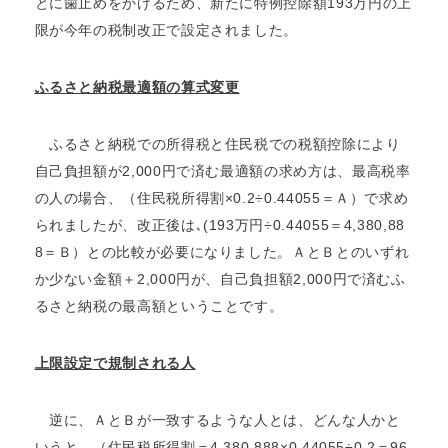
とに歯止めをかけるため、新たに特例控除額193万円の上
限が今年の税制改正で設定されました。
ふるさと納税最適額の算式変更
ふるさと納税での所得税と住民税での税額控除により
自己負担額が2,000円で済む最適額の求め方は、最高税率
の人の場合、（住民税所得割×0.2÷0.44055＝Ａ）で求め
られましたが、改正後は､(193万円÷0.44055＝4,380,88
8＝Ｂ）との比較が必要になりました。ＡとＢとのいずれ
か少ない金額＋2,000円が、自己負担額2,000円で済むふ
るさと納税の最高額ということです。
上限設定で規制される人
逆に、ＡとＢが一致するような人とは、どんな人かと
いうと、（住民税所得割＝4,380,888×0.44055÷0.2＝96