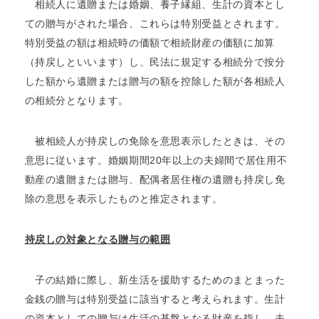
相続人に遺贈または婚姻、養子縁組、生計の資本とし
ての贈与がされた場合、これらは特別受益とされます。
特別受益の額は相続時の価額で相続財産の価額に加算
（持戻しといいます）し、民法に規定する相続分で按分
した額から遺贈または贈与の額を控除した額が各相続人
の相続分となります。
被相続人が持戻しの免除を意思表示したときは、その
意思に従います。婚姻期間20年以上の夫婦間で居住用不
動産の遺贈または贈与、配偶者居住権の遺贈も持戻し免
除の意思を表示したものと推定されます。
持戻しの対象となる贈与の範囲
子の結婚に際し、新生活を援助するためのまとまった
金銭の贈与は特別受益に該当すると考えられます。生計
の資本としての贈与は生活の基盤となる財産を指し、夫